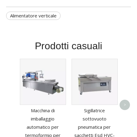
Alimentatore verticale
Prodotti casuali
Ma
imb
>
Macchina di
Sigillatrice
verti
imballaggio
sottovuoto
automatico per
pneumatica per
termoformio per
sacchetti Esd HVC-