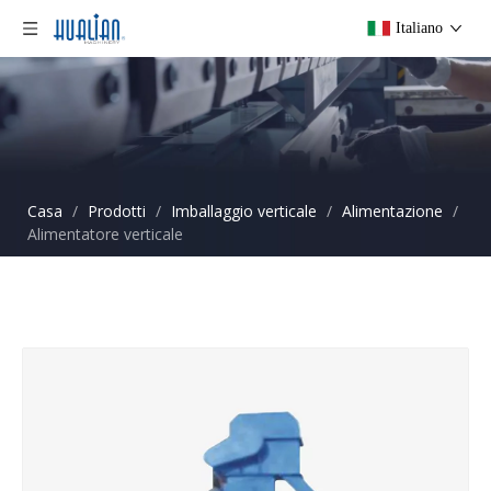
Italiano
Casa
/
Prodotti
/
Imballaggio verticale
/
Alimentazione
/
Alimentatore verticale