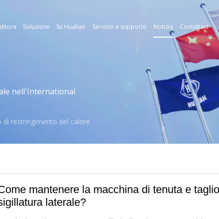
ditore
Soluzione
Su Hualian
Servizio e supporto
Notizia
Contattaci
le nell'International
di restringimento del calore
Come mantenere la macchina di tenuta e taglio
sigillatura laterale?