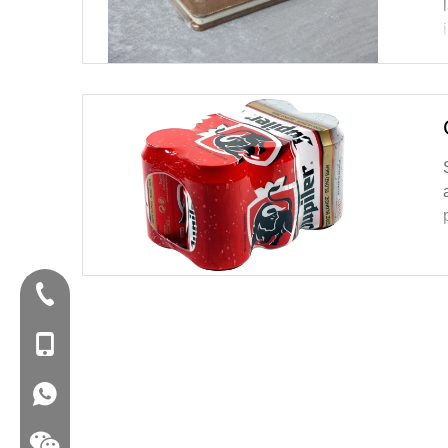
Tel:+86-577-88627766
Mob: +86-18858715170
WA: 0086 18858715170