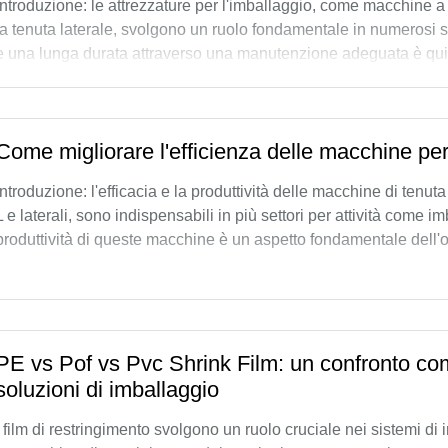
Introduzione: le attrezzature per l'imballaggio, come macchine a
la tenuta laterale, svolgono un ruolo fondamentale in numerosi set
e una lunga durata attraverso una manutenzione adeguata è quind
offriamo insigni di esperti
Come migliorare l'efficienza delle macchine per 
Introduzione: l'efficacia e la produttività delle macchine di tenu
L e laterali, sono indispensabili in più settori per attività come im
produttività di queste macchine è un aspetto fondamentale dell'
PE vs Pof vs Pvc Shrink Film: un confronto com
soluzioni di imballaggio
I film di restringimento svolgono un ruolo cruciale nei sistemi di i