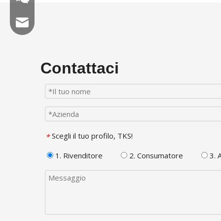
Email: hl@hualian.biz
Contattaci
WeChat
Scegli il tuo profilo, TKS!
*
1. Rivenditore
2. Consumatore
3. A