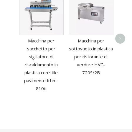
Sacche
orizz
>
Macchina per
Macchina per
di t
sacchetto per
sottovuoto in plastica
con n
sigillatore di
per ristorante di
riscaldamento in
verdure HVC-
plastica con stile
720S/2B
pavimento frbm-
810iii