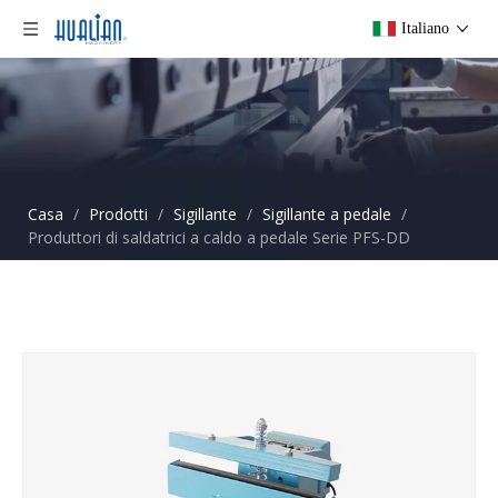
Italiano
Casa
/
Prodotti
/
Sigillante
/
Sigillante a pedale
/
Produttori di saldatrici a caldo a pedale Serie PFS-DD