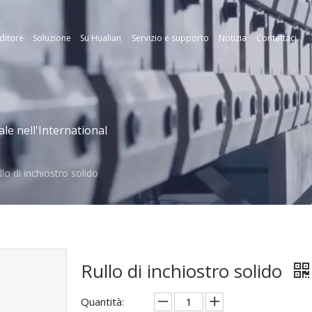
ditore
Soluzione
Su Hualian
Servizio e supporto
Notizia
Contattaci
le nell'International
llo di inchiostro solido
Rullo di inchiostro solido
Quantità: