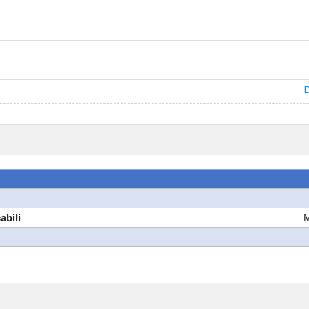
D
abili
M