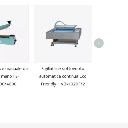
Fornitori di 
>
sigillatura de
plastica con
dell'aria F
ice manuale da
Sigillatrice sottovuoto
 a mano FS-
automatica continua Eco
0C/400C
Friendly HVB-1020F/2