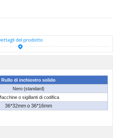
ettagli del prodotto
Rullo di inchiostro solido
Nero (standard)
acchine o sigillanti di codifica
36*32mm o 36*16mm