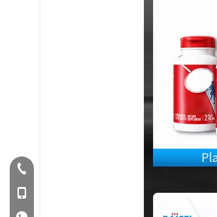
Tel:+86-577-88627766
Mob: +86-18858715170
WA: 0086 18858715170