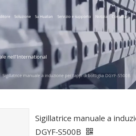
ditore
Soluzione
Su Hualian
Servizio e supporto
Notizia
Contattaci
le nell'International
/
Sigillatrice manuale a induzione per tappi di bottiglia DGYF-S500B
Sigillatrice manuale a induzi
DGYF-S500B