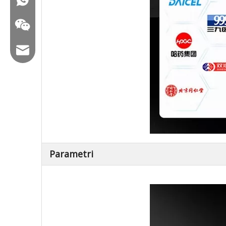
Email: hl@hualian.biz
WeChat
Parametri