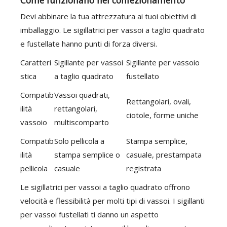
Come funzionano nel confezionamento
Devi abbinare la tua attrezzatura ai tuoi obiettivi di
imballaggio. Le sigillatrici per vassoi a taglio quadrato
e fustellate hanno punti di forza diversi.
Caratteri
Sigillante per vassoi
Sigillante per vassoio
stica
a taglio quadrato
fustellato
Compatib
Vassoi quadrati,
Rettangolari, ovali,
ilità
rettangolari,
ciotole, forme uniche
vassoio
multiscomparto
Compatib
Solo pellicola a
Stampa semplice,
ilità
stampa semplice o
casuale, prestampata
pellicola
casuale
registrata
Le sigillatrici per vassoi a taglio quadrato offrono
velocità e flessibilità per molti tipi di vassoi. I sigillanti
per vassoi fustellati ti danno un aspetto