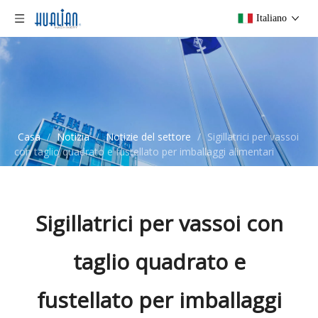
Italiano
Casa
/
Notizia
/
Notizie del settore
/
Sigillatrici per vassoi
con taglio quadrato e fustellato per imballaggi alimentari
Sigillatrici per vassoi con
taglio quadrato e
fustellato per imballaggi