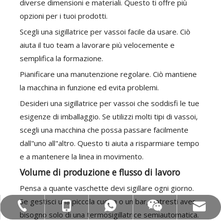
diverse dimensioni e materiali. Questo ti offre più
opzioni per i tuoi prodotti.
Scegli una sigillatrice per vassoi facile da usare. Ciò
aiuta il tuo team a lavorare più velocemente e
semplifica la formazione.
Pianificare una manutenzione regolare. Ciò mantiene
la macchina in funzione ed evita problemi.
Desideri una sigillatrice per vassoi che soddisfi le tue
esigenze di imballaggio. Se utilizzi molti tipi di vassoi,
scegli una macchina che possa passare facilmente
dall"uno all"altro. Questo ti aiuta a risparmiare tempo
e a mantenere la linea in movimento.
Volume di produzione e flusso di lavoro
Pensa a quante vaschette devi sigillare ogni giorno.
Se gestisci una piccola cucina o un bar, potresti aver
Mob: +86-18858715170
WA: 0086 18858715170
Tel:+86-577-88627766
Email: hl@hualian.biz
WeChat
bisogno solo di una termosigillatrice semiautomatica.