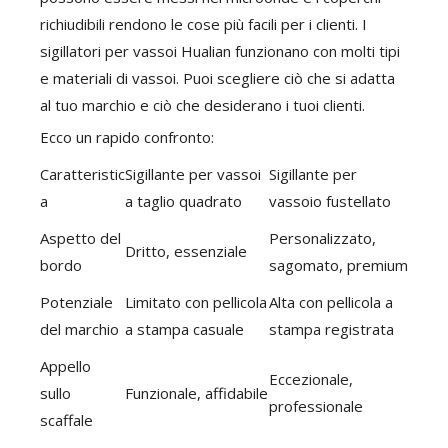
richiudibili rendono le cose più facili per i clienti. I
sigillatori per vassoi Hualian funzionano con molti tipi
e materiali di vassoi. Puoi scegliere ciò che si adatta
al tuo marchio e ciò che desiderano i tuoi clienti.
Ecco un rapido confronto:
Caratteristic
Sigillante per vassoi
Sigillante per
a
a taglio quadrato
vassoio fustellato
Aspetto del
Personalizzato,
Dritto, essenziale
bordo
sagomato, premium
Potenziale
Limitato con pellicola
Alta con pellicola a
del marchio
a stampa casuale
stampa registrata
Appello
Eccezionale,
sullo
Funzionale, affidabile
professionale
scaffale