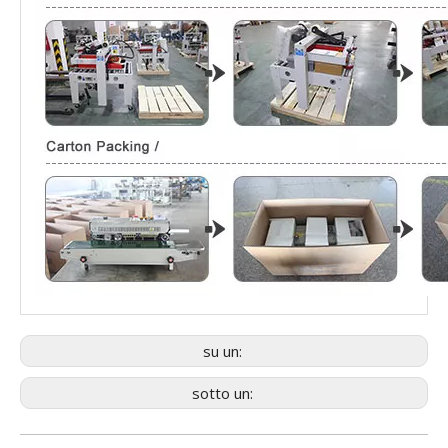
su un:
sotto un: