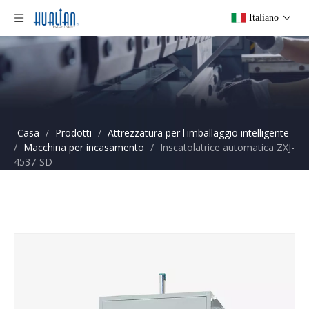
Italiano
Casa
/
Prodotti
/
Attrezzatura per l'imballaggio intelligente
/
Macchina per incasamento
/
Inscatolatrice automatica ZXJ-
4537-SD