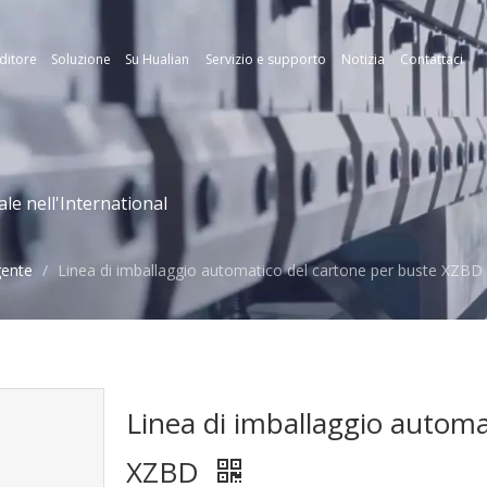
ditore
Soluzione
Su Hualian
Servizio e supporto
Notizia
Contattaci
le nell'International
gente
/
Linea di imballaggio automatico del cartone per buste XZBD
Linea di imballaggio automa
XZBD