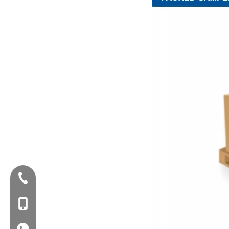
Tel:+86-577-88627766
Mob: +86-18858715170
WA: 0086 18858715170