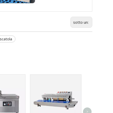
sotto un:
 scatola
Sigillatrice pe
alluminio a c
>