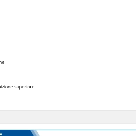
one
rnizione superiore