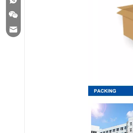
Email: hl@hualian.biz
WeChat