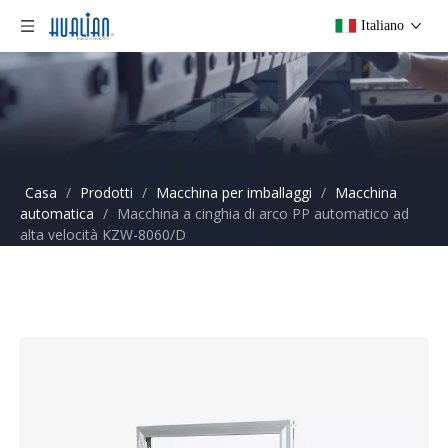
Italiano
Casa
/
Prodotti
/
Macchina per imballaggi
/
Macchina
automatica
/
Macchina a cinghia di arco PP automatico ad
alta velocità KZW-8060/D