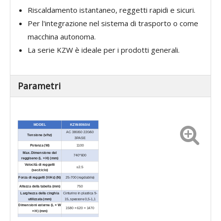
Riscaldamento istantaneo, reggetti rapidi e sicuri.
Per l'integrazione nel sistema di trasporto o come
macchina autonoma.
La serie KZW è ideale per i prodotti generali.
Parametri
MODEL
KZW-8060/d
AC 380/50 220/60
Tensione (v/hz)
3PASE
Potenza (W)
1100
Max. Dimensione del
740*600
reggiseno (L × H) (mm)
Velocità di reggetti
≤
2.5
(sec/ciclo)
Forza di reggetti (V/Hz) (N)
25-700 (regolabile)
Altezza della tabella (mm)
750
Larghezza della cinghia
Cinturino in plastica 9-
utilizzata (mm)
15, spessore 0,5-1,1
Dimensioni esterne (L × W
1580 × 620 × 1470
× H) (mm)
Peso netto (kg)
300