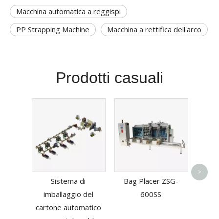
Macchina automatica a reggispi
PP Strapping Machine
Macchina a rettifica dell'arco
Prodotti casuali
Place
aper
>
Sistema di
Bag Placer ZSG-
per
imballaggio del
600SS
anim
cartone automatico
Z