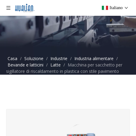
Italiano
Casa
/
Soluzione
/
Industrie
/
Industria alimentare
/
Bevande e latticini
/
Latte
/
Macchina per sacchetto per
sigillatore di riscaldamento in plastica con stile pavimento
frbm-810iii