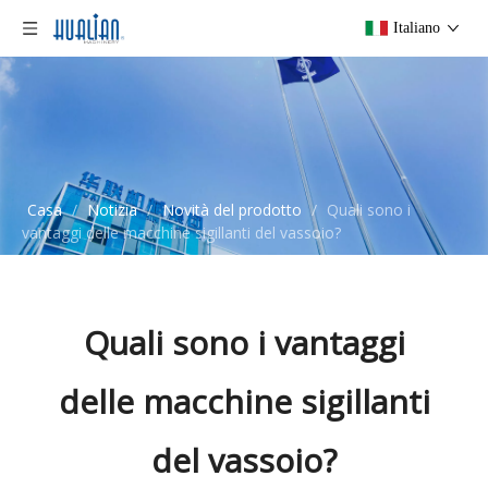
Italiano
Casa
/
Notizia
/
Novità del prodotto
/
Quali sono i
vantaggi delle macchine sigillanti del vassoio?
Quali sono i vantaggi
delle macchine sigillanti
del vassoio?