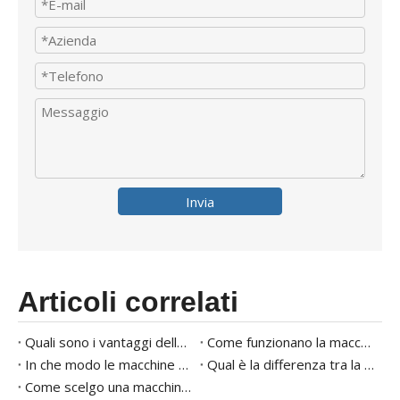
Invia
Articoli correlati
Quali sono i vantaggi delle macchine sigillanti del vassoio?
Come funzionano la macchina per l'imballaggio automatizzata?
In che modo le macchine per l'imballaggio delle mappe migliorano la freschezza del prodotto?
Qual è la differenza tra la mappa e l'imballaggio a vuoto?
Come scelgo una macchina per sigillazione?