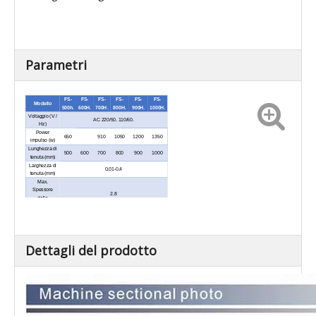
Parametri
FS-
FS-
FS-
FS-
FS-
FS-
Modello
500h.
600H.
700H.
800H.
900H.
1000H.
Voltaggio (V /
AC 220/50. 110/60.
Hz)
Power
650
910
1050
1200
1350
impulso (w)
Lunghezza di
500
600
700
800
900
1000
tenuta (mm)
Larghezza di
0,01-0,4
tenuta (mm)
Max.
Spessore
2.8
della
tenuta (mm)
Tempo di
riscaldamento
0,2-3.
regolabile (S)
Dimensioni
700.5
800.5
900.5
1000.5
1100.5
1200.5
Dettagli del prodotto
esterne (l × w
× 350
× 350
× 350
× 350
× 350
× 350
× h) (mm)
× 245
× 245
× 245
× 245
× 245
× 245
Peso
5
5.5
6
6.5
7
7.5
netto (kg)