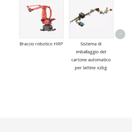
Ma
>
im
Braccio robotico HRP
Sistema di
as
imballaggio del
r
cartone automatico
t
per lattine xzbg
autom