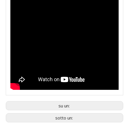
su un:
sotto un: