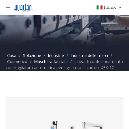
Italiano
Casa
/
Soluzione
/
Industrie
/
Industria delle merci
/
Cosmetico
/
Maschera facciale
/
Linea di confezionamento
con reggiatura automatica per sigillatura di cartoni XFK-1C