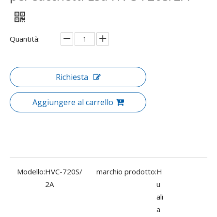
Quantità:
Richiesta
Aggiungere al carrello
Modello:
HVC-720S/
marchio prodotto:
H
2A
u
ali
a