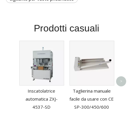
Prodotti casuali
Sigill
>
a fa
Inscatolatrice
Taglierina manuale
busta
automatica ZXJ-
facile da usare con CE
4537-SD
SP-300/450/600