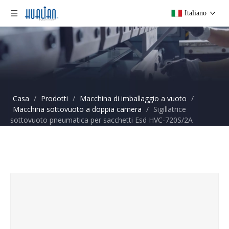
Italiano
Casa
/
Prodotti
/
Macchina di imballaggio a vuoto
/
Macchina sottovuoto a doppia camera
/
Sigillatrice
sottovuoto pneumatica per sacchetti Esd HVC-720S/2A