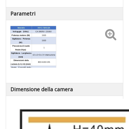
Parametri
Modello
HVC-720S/2A
Voltaggio (V/Hz)
CA 380/50 220/50
Potenza motore (W)
1500
Sigillatura Potenza
1500
(W)
Pressione di vuoto
1
finale (Kpa)
Sigillatura Larghezza
10 o 2×3 o 3+ interruzione
(mm)
Dimensioni della
800×630×195
camera (L×L×A) (mm)
Vuoto Capacità della
63
3
pompa (m
/H)
Materiale per camera a
SUS304
vuoto
Esterno Dimensioni
1670×850×1000
(L×P×A) (mm)
Dimensione della camera
Peso netto (Kg)
Circa 375