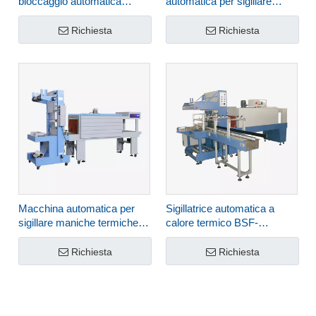
bloccaggio automatica
automatica per sigillare
Cartone Sealing Machine
bustine di plastica di piccole
FXJ-5050QS
dimensioni FRM-1010III
Richiesta
Richiesta
Macchina automatica per
Sigillatrice automatica a
sigillare maniche termiche
calore termico BSF-
TF-6540SA+BS-5540M
6030XI+BS-6040L
Richiesta
Richiesta