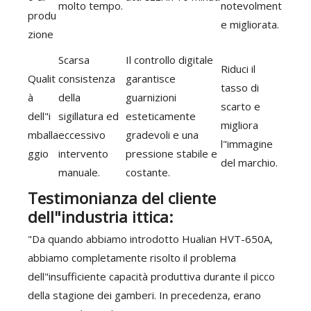
molto tempo.
notevolment
produ
e migliorata.
zione
Scarsa
Il controllo digitale
Riduci il
Qualit
consistenza
garantisce
tasso di
à
della
guarnizioni
scarto e
dell"i
sigillatura ed
esteticamente
migliora
mballa
eccessivo
gradevoli e una
l"immagine
ggio
intervento
pressione stabile e
del marchio.
manuale.
costante.
Testimonianza del cliente
dell"industria ittica:
"Da quando abbiamo introdotto Hualian HVT-650A,
abbiamo completamente risolto il problema
dell"insufficiente capacità produttiva durante il picco
della stagione dei gamberi. In precedenza, erano