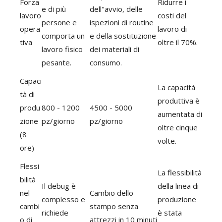
Forza
Ridurre i
e di più
dell"avvio, delle
lavoro
costi del
persone e
ispezioni di routine
opera
lavoro di
comporta un
e della sostituzione
tiva
oltre il 70%.
lavoro fisico
dei materiali di
pesante.
consumo.
Capaci
La capacità
tà di
produttiva è
produ
800 - 1200
4500 - 5000
aumentata di
zione
pz/giorno
pz/giorno
oltre cinque
(8
volte.
ore)
Flessi
La flessibilità
bilità
Il debug è
della linea di
nel
Cambio dello
complesso e
produzione
cambi
stampo senza
richiede
è stata
o di
attrezzi in 10 minuti