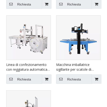
4030A
Richiesta
Richiesta
Linea di confezionamento
Macchina imballatrice
con reggiatura automatica
sigillante per scatole di
per sigillatura di cartoni XFK-
cartone con nastro di
1C
cartone per stampante
Richiesta
Richiesta
Hualian Ink Jet FXJ-6050C