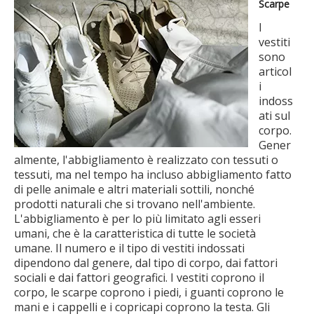
Scarpe
I
vestiti
sono
articol
i
indoss
ati sul
corpo.
Gener
almente, l'abbigliamento è realizzato con tessuti o
tessuti, ma nel tempo ha incluso abbigliamento fatto
di pelle animale e altri materiali sottili, nonché
prodotti naturali che si trovano nell'ambiente.
L'abbigliamento è per lo più limitato agli esseri
umani, che è la caratteristica di tutte le società
umane. Il numero e il tipo di vestiti indossati
dipendono dal genere, dal tipo di corpo, dai fattori
sociali e dai fattori geografici. I vestiti coprono il
corpo, le scarpe coprono i piedi, i guanti coprono le
mani e i cappelli e i copricapi coprono la testa. Gli