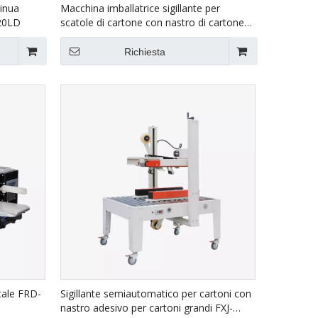
tinua
Macchina imballatrice sigillante per
20LD
scatole di cartone con nastro di cartone
per stampante Hualian Ink Jet FXJ-6050C
Richiesta
tale FRD-
Sigillante semiautomatico per cartoni con
nastro adesivo per cartoni grandi FXJ-