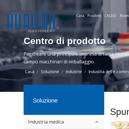
Casa
Prodotti
CALDO
Riven
Centro di prodotto
Per creare una principale impresa di fama mondia
campo macchinari di imballaggio.
Casa
/
Soluzione
/
Industrie
/
Industria dell'e-com
Soluzione
Spun
Industria medica