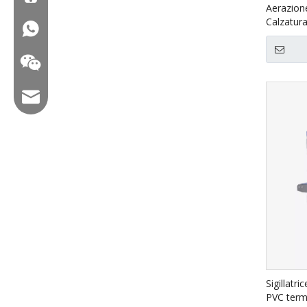
Aerazione
Calzatu
WA: 0086 18858715170
Email: hl@hualian.biz
WeChat
Sigillatri
PVC ter