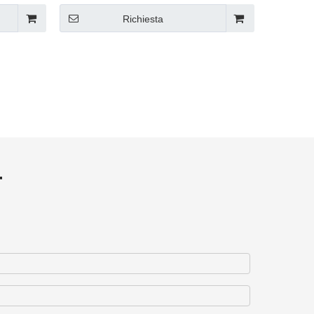
8070B
Richiesta
r