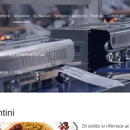
ditore
Soluzione
Su Hualian
Servizio e supporto
Notizia
Contattaci
le nell'International
merce
/
Cibo
/
Spuntini
tini
Di solito si riferisce a