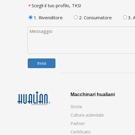
Scegli il tuo profilo, TKS!
*
1. Rivenditore
2. Consumatore
3. A
Invia
Macchinari hualiani
Storia
Cultura aziendale
Partner
Certificato