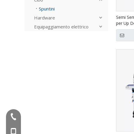
Spuntini
Semi Sem
Hardware
per Up D
Equipaggiamento elettrico
Tel:+86-577-88627766
Mob: +86-18858715170